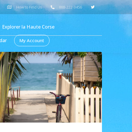
How to Find Us
888-222-3456
Explorer la Haute Corse
dar
My Account