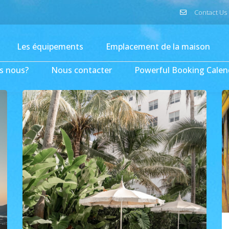
Contact Us
Les équipements
Emplacement de la maison
s nous?
Nous contacter
Powerful Booking Calen